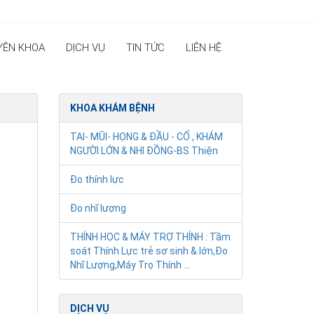
YÊN KHOA
DỊCH VỤ
TIN TỨC
LIÊN HỆ
KHOA KHÁM BỆNH
TAI- MŨI- HỌNG & ĐẦU - CỔ , KHÁM
NGƯỜI LỚN & NHI ĐỒNG-BS Thiện
Đo thính lực
Đo nhĩ lượng
THÍNH HỌC & MÁY TRỢ THÍNH : Tầm
soát Thính Lực trẻ sơ sinh & lớn,Đo
Nhĩ Lượng,Máy Trọ Thính ...
DỊCH VỤ