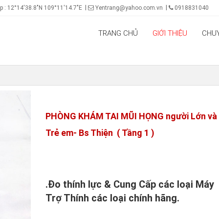
 : 12°14'38.8"N 109°11'14.7"E
Yentrang@yahoo.com.vn
0918831040
TRANG CHỦ
GIỚI THIỆU
CHU
PHÒNG KHÁM TAI MŨI HỌNG người Lớn và
Trẻ em- Bs Thiện ( Tầng 1 )
.Đo thính lực & Cung Cấp các loại Máy
Trợ Thính các loại chính hãng.